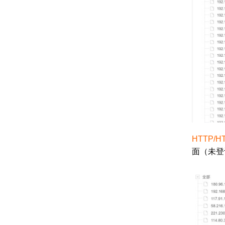
HTTP/
面（未登